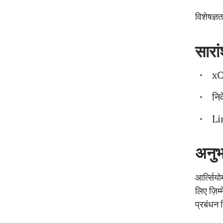
विशेषज्ञत
सारा
xC
नि
Li
अनु
आर्त्सिय
लिए ज़िम्
प्रबंधन 