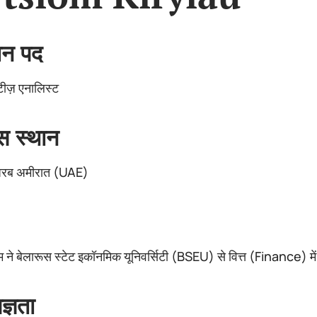
मान पद
टीज़ एनालिस्ट
स स्थान
 अरब अमीरात (UAE)
ोम ने बेलारूस स्टेट इकॉनमिक यूनिवर्सिटी (BSEU) से वित्त (Finance) में ड
ज्ञता