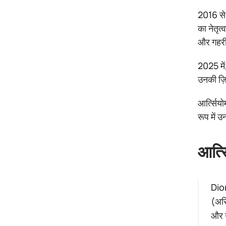
2016 से 
का नेतृत
और गहरी
2025 में
उनकी ज़ि
आर्त्सिय
रूप में उ
आर्त्
Dior
(असि
और उ