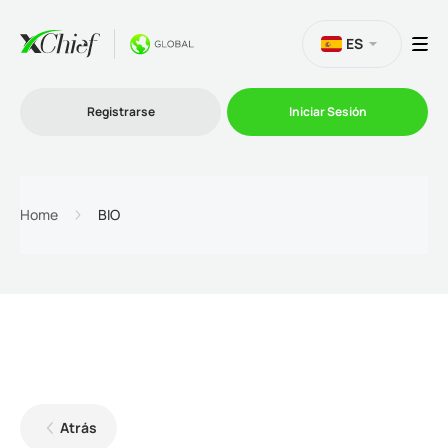
ES
Registrarse
Iniciar Sesión
Trading
Home
BIO
Plataformas
Promociones
Compañía
Afiliación
Atrás