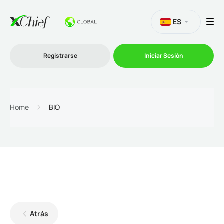
ES
Registrarse
Iniciar Sesión
Trading
Home
BIO
Plataformas
Promociones
Compañía
Afiliación
Atrás