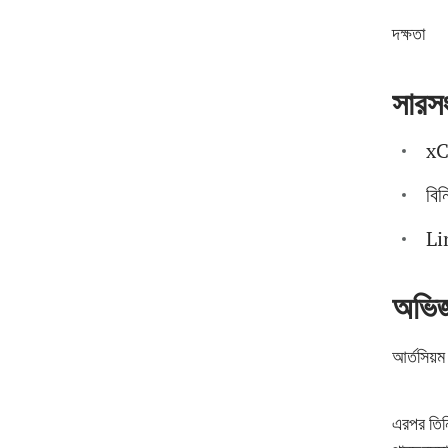
দক্ষতা
সারসং
xC
বিন
Li
অভিজ্
আর্তসিয়ম
এরপর তিন