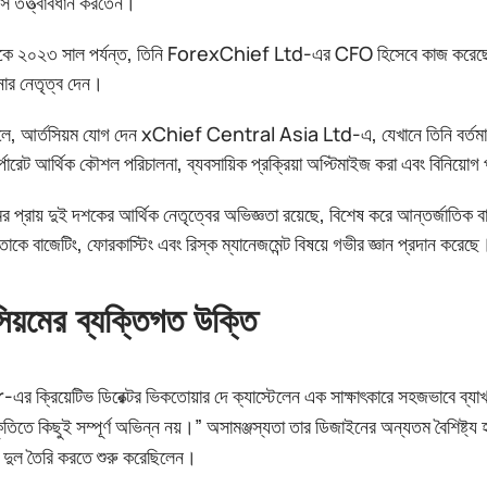
ন্স তত্ত্বাবধান করতেন।
ে ২০২৩ সাল পর্যন্ত, তিনি ForexChief Ltd-এর CFO হিসেবে কাজ করেছেন, যে
নার নেতৃত্ব দেন।
ে, আর্তসিয়ম যোগ দেন xChief Central Asia Ltd-এ, যেখানে তিনি বর্তমানে ফা
্পোরেট আর্থিক কৌশল পরিচালনা, ব্যবসায়িক প্রক্রিয়া অপ্টিমাইজ করা এবং বিনিয়োগ
ের প্রায় দুই দশকের আর্থিক নেতৃত্বের অভিজ্ঞতা রয়েছে, বিশেষ করে আন্তর্জাতিক ব
তাকে বাজেটিং, ফোরকাস্টিং এবং রিস্ক ম্যানেজমেন্ট বিষয়ে গভীর জ্ঞান প্রদান করেছে
িয়মের ব্যক্তিগত উক্তি
-এর ক্রিয়েটিভ ডিরেক্টর ভিকতোয়ার দে ক্যাস্টেলেন এক সাক্ষাৎকারে সহজভাবে ব্
কৃতিতে কিছুই সম্পূর্ণ অভিন্ন নয়।” অসামঞ্জস্যতা তার ডিজাইনের অন্যতম বৈশিষ্ট
ন দুল তৈরি করতে শুরু করেছিলেন।