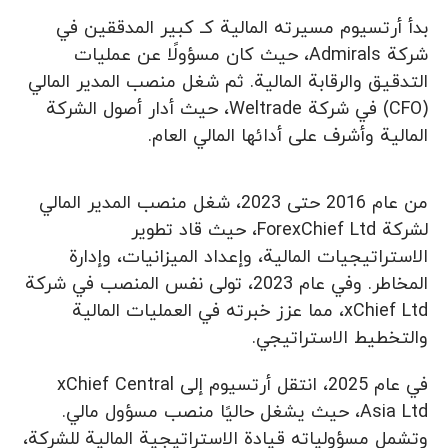
بدأ أرتسيوم مسيرته المالية كـ كبير المدققين في
شركة Admirals، حيث كان مسؤولًا عن عمليات
التدقيق والرقابة المالية. ثم شغل منصب المدير المالي
(CFO) في شركة Weltrade، حيث أدار أصول الشركة
المالية وأشرف على أدائها المالي العام.
من عام 2016 حتى 2023، شغل منصب المدير المالي
لشركة ForexChief Ltd، حيث قاد تطوير
الاستراتيجيات المالية، وإعداد الميزانيات، وإدارة
المخاطر. وفي عام 2023، تولى نفس المنصب في شركة
xChief Ltd، مما عزز خبرته في العمليات المالية
والتخطيط الاستراتيجي.
في عام 2025، انتقل أرتسيوم إلى xChief Central
Asia Ltd، حيث يشغل حاليًا منصب مسؤول مالي.
وتشمل مسؤولياته قيادة الاستراتيجية المالية للشركة،