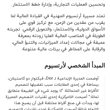
وتحسين العمليات التجارية، وإدارة خطط الاستثمار.
تمتد مسيرة أرتسيوم المهنية في القيادة المالية لما
يقرب من عقدين من الزمن، مع تركيز قوي على
الأسواق الدولية، والاستثمار، والتمويل الرقمي. تجربته
الطويلة في المناصب المالية العليا زودته بمعرفة
عميقة في مجالات إعداد الميزانيات، والتنبؤ المالي،
والرقابة على المخاطر في بيئات مالية متنوعة.
المبدأ الشخصي لأرتسيوم
أوضحت المديرة الإبداعية لـ Dior، فيكتوار دو كاستيلان،
ببساطة في إحدى المقابلات سبب تفضيلها لتصميم
الأقراط غير المتماثلة: "لا يوجد شيء في الطبيعة متطابق
تمامًا." أصبحت اللامركزية إحدى تقنيات التصميم المميزة
لها، وبدأت في صنع أقراط مختلفة قبل أن يصبح هذا
الاتجاه شائعًا.أصبحت اللامركزية إحدى تقنيات التصميم