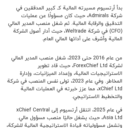
بدأ أرتسيوم مسيرته المالية كـ كبير المدققين في
شركة Admirals، حيث كان مسؤولًا عن عمليات
التدقيق والرقابة المالية. ثم شغل منصب المدير المالي
(CFO) في شركة Weltrade، حيث أدار أصول الشركة
المالية وأشرف على أدائها المالي العام.
من عام 2016 حتى 2023، شغل منصب المدير المالي
لشركة ForexChief Ltd، حيث قاد تطوير
الاستراتيجيات المالية، وإعداد الميزانيات، وإدارة
المخاطر. وفي عام 2023، تولى نفس المنصب في شركة
xChief Ltd، مما عزز خبرته في العمليات المالية
والتخطيط الاستراتيجي.
في عام 2025، انتقل أرتسيوم إلى xChief Central
Asia Ltd، حيث يشغل حاليًا منصب مسؤول مالي.
وتشمل مسؤولياته قيادة الاستراتيجية المالية للشركة،