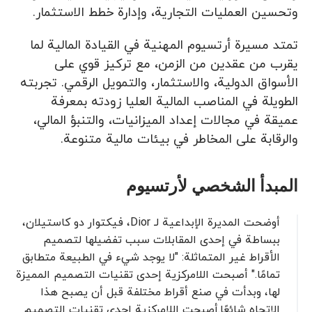
وتحسين العمليات التجارية، وإدارة خطط الاستثمار.
تمتد مسيرة أرتسيوم المهنية في القيادة المالية لما
يقرب من عقدين من الزمن، مع تركيز قوي على
الأسواق الدولية، والاستثمار، والتمويل الرقمي. تجربته
الطويلة في المناصب المالية العليا زودته بمعرفة
عميقة في مجالات إعداد الميزانيات، والتنبؤ المالي،
والرقابة على المخاطر في بيئات مالية متنوعة.
المبدأ الشخصي لأرتسيوم
أوضحت المديرة الإبداعية لـ Dior، فيكتوار دو كاستيلان،
ببساطة في إحدى المقابلات سبب تفضيلها لتصميم
الأقراط غير المتماثلة: "لا يوجد شيء في الطبيعة متطابق
تمامًا." أصبحت اللامركزية إحدى تقنيات التصميم المميزة
لها، وبدأت في صنع أقراط مختلفة قبل أن يصبح هذا
الاتجاه شائعًا.أصبحت اللامركزية إحدى تقنيات التصميم